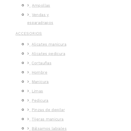
Ampollas
Vendas y
esparadrapos
ACCESORIOS
Alicates manicura
Alicates pedicura
Cortauñas
Hombre
Manicura
Limas
Pedicura
Pinzas de depilar
Tijeras manicura
Bálsamos labiales