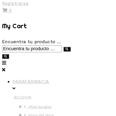
Registrarse
0
My Cart
Encuentra tu producto …
PARAFARMACIA
BOTIQUIN
Aftas bucales
Alivio del dolor