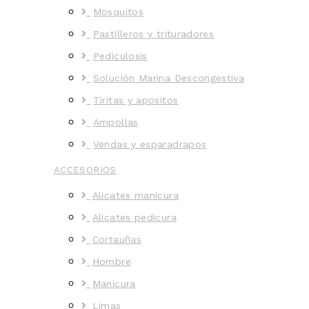
Mosquitos
Pastilleros y trituradores
Pediculosis
Solución Marina Descongestiva
Tiritas y apositos
Ampollas
Vendas y esparadrapos
ACCESORIOS
Alicates manicura
Alicates pedicura
Cortauñas
Hombre
Manicura
Limas