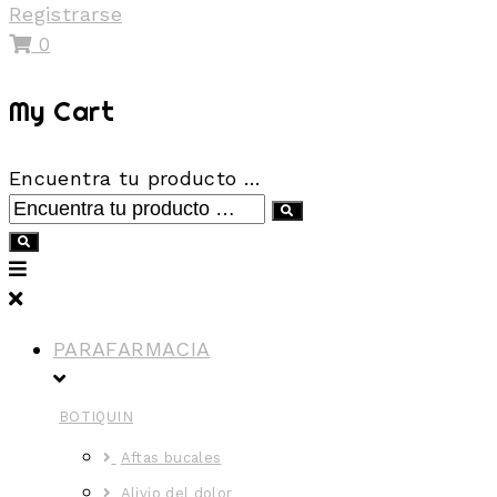
Registrarse
0
My Cart
Encuentra tu producto …
PARAFARMACIA
BOTIQUIN
Aftas bucales
Alivio del dolor