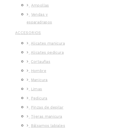
Ampollas
Vendas y
esparadrapos
ACCESORIOS
Alicates manicura
Alicates pedicura
Cortauñas
Hombre
Manicura
Limas
Pedicura
Pinzas de depilar
Tijeras manicura
Bálsamos labiales