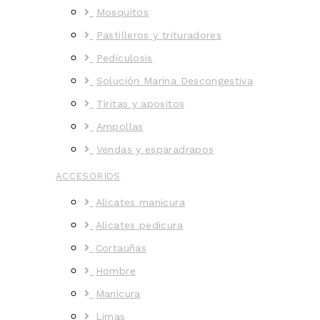
Mosquitos
Pastilleros y trituradores
Pediculosis
Solución Marina Descongestiva
Tiritas y apositos
Ampollas
Vendas y esparadrapos
ACCESORIOS
Alicates manicura
Alicates pedicura
Cortauñas
Hombre
Manicura
Limas