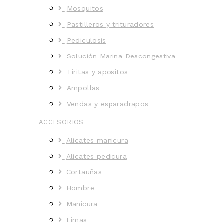
Mosquitos
Pastilleros y trituradores
Pediculosis
Solución Marina Descongestiva
Tiritas y apositos
Ampollas
Vendas y esparadrapos
ACCESORIOS
Alicates manicura
Alicates pedicura
Cortauñas
Hombre
Manicura
Limas