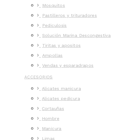
Mosquitos
Pastilleros y trituradores
Pediculosis
Solución Marina Descongestiva
Tiritas y apositos
Ampollas
Vendas y esparadrapos
ACCESORIOS
Alicates manicura
Alicates pedicura
Cortauñas
Hombre
Manicura
Limas