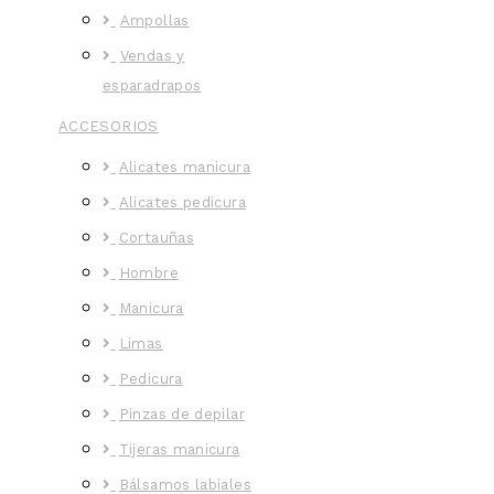
Ampollas
Vendas y
esparadrapos
ACCESORIOS
Alicates manicura
Alicates pedicura
Cortauñas
Hombre
Manicura
Limas
Pedicura
Pinzas de depilar
Tijeras manicura
Bálsamos labiales