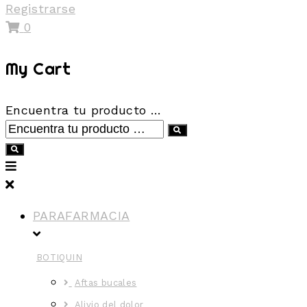
Registrarse
0
My Cart
Encuentra tu producto …
PARAFARMACIA
BOTIQUIN
Aftas bucales
Alivio del dolor