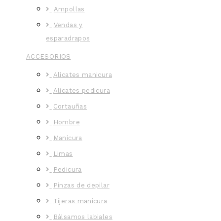
Ampollas
Vendas y
esparadrapos
ACCESORIOS
Alicates manicura
Alicates pedicura
Cortauñas
Hombre
Manicura
Limas
Pedicura
Pinzas de depilar
Tijeras manicura
Bálsamos labiales