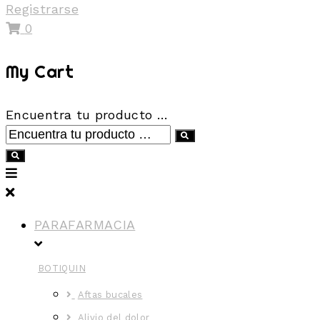
Registrarse
0
My Cart
Encuentra tu producto …
PARAFARMACIA
BOTIQUIN
Aftas bucales
Alivio del dolor