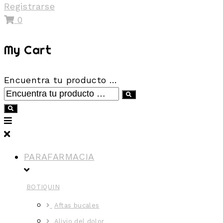
Registrarse
0
My Cart
Encuentra tu producto …
PARAFARMACIA
BOTIQUIN
Aftas bucales
Alivio del dolor