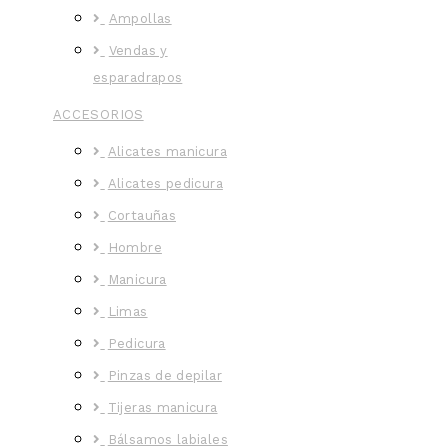
Ampollas
Vendas y
esparadrapos
ACCESORIOS
Alicates manicura
Alicates pedicura
Cortauñas
Hombre
Manicura
Limas
Pedicura
Pinzas de depilar
Tijeras manicura
Bálsamos labiales