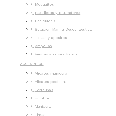
Mosquitos
Pastilleros y trituradores
Pediculosis
Solución Marina Descongestiva
Tiritas y apositos
Ampollas
Vendas y esparadrapos
ACCESORIOS
Alicates manicura
Alicates pedicura
Cortauñas
Hombre
Manicura
Limas