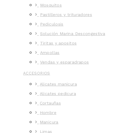
Mosquitos
Pastilleros y trituradores
Pediculosis
Solución Marina Descongestiva
Tiritas y apositos
Ampollas
Vendas y esparadrapos
ACCESORIOS
Alicates manicura
Alicates pedicura
Cortauñas
Hombre
Manicura
Limas