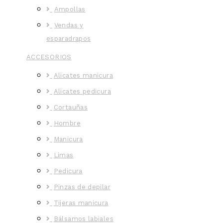
Ampollas
Vendas y
esparadrapos
ACCESORIOS
Alicates manicura
Alicates pedicura
Cortauñas
Hombre
Manicura
Limas
Pedicura
Pinzas de depilar
Tijeras manicura
Bálsamos labiales