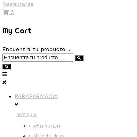
Registrarse
0
My Cart
Encuentra tu producto …
PARAFARMACIA
BOTIQUIN
Aftas bucales
Alivio del dolor