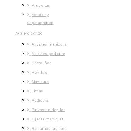
Ampollas
Vendas y
esparadrapos
ACCESORIOS
Alicates manicura
Alicates pedicura
Cortauñas
Hombre
Manicura
Limas
Pedicura
Pinzas de depilar
Tijeras manicura
Bálsamos labiales