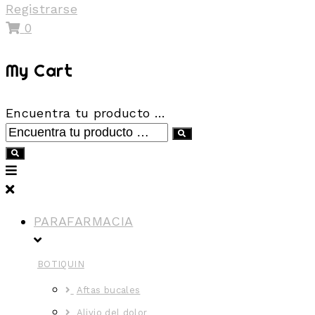
Registrarse
0
My Cart
Encuentra tu producto …
PARAFARMACIA
BOTIQUIN
Aftas bucales
Alivio del dolor