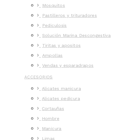
Mosquitos
Pastilleros y trituradores
Pediculosis
Solución Marina Descongestiva
Tiritas y apositos
Ampollas
Vendas y esparadrapos
ACCESORIOS
Alicates manicura
Alicates pedicura
Cortauñas
Hombre
Manicura
Limas