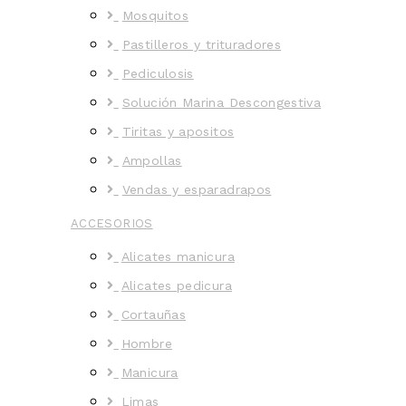
Mosquitos
Pastilleros y trituradores
Pediculosis
Solución Marina Descongestiva
Tiritas y apositos
Ampollas
Vendas y esparadrapos
ACCESORIOS
Alicates manicura
Alicates pedicura
Cortauñas
Hombre
Manicura
Limas