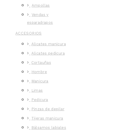
Ampollas
Vendas y
esparadrapos
ACCESORIOS
Alicates manicura
Alicates pedicura
Cortauñas
Hombre
Manicura
Limas
Pedicura
Pinzas de depilar
Tijeras manicura
Bálsamos labiales