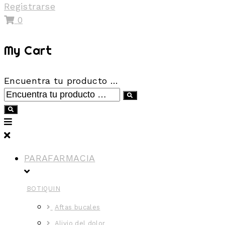
Registrarse
0
My Cart
Encuentra tu producto …
PARAFARMACIA
BOTIQUIN
Aftas bucales
Alivio del dolor