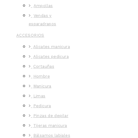
Ampollas
Vendas y
esparadrapos
ACCESORIOS
Alicates manicura
Alicates pedicura
Cortauñas
Hombre
Manicura
Limas
Pedicura
Pinzas de depilar
Tijeras manicura
Bálsamos labiales