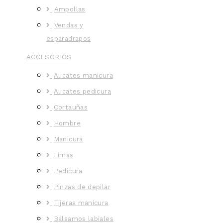
Ampollas
Vendas y
esparadrapos
ACCESORIOS
Alicates manicura
Alicates pedicura
Cortauñas
Hombre
Manicura
Limas
Pedicura
Pinzas de depilar
Tijeras manicura
Bálsamos labiales