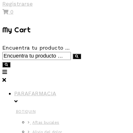
Registrarse
0
My Cart
Encuentra tu producto …
PARAFARMACIA
BOTIQUIN
Aftas bucales
Alivio del dolor