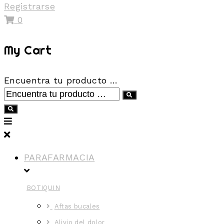
Registrarse
0
My Cart
Encuentra tu producto …
PARAFARMACIA
BOTIQUIN
Aftas bucales
Alivio del dolor