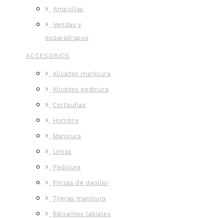
Ampollas
Vendas y
esparadrapos
ACCESORIOS
Alicates manicura
Alicates pedicura
Cortauñas
Hombre
Manicura
Limas
Pedicura
Pinzas de depilar
Tijeras manicura
Bálsamos labiales