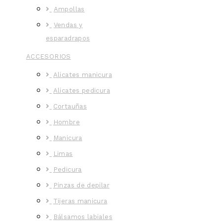
Ampollas
Vendas y
esparadrapos
ACCESORIOS
Alicates manicura
Alicates pedicura
Cortauñas
Hombre
Manicura
Limas
Pedicura
Pinzas de depilar
Tijeras manicura
Bálsamos labiales