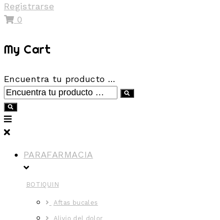
Registrarse
0
My Cart
Encuentra tu producto …
PARAFARMACIA
BOTIQUIN
Aftas bucales
Alivio del dolor