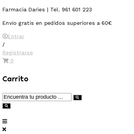
Skip
Farmacia Daries | Tel. 961 601 223
to
Envío gratis en pedidos superiores a 60€
content
Entrar
/
Registrarse
0
Carrito
Encuentra
tu
producto
…