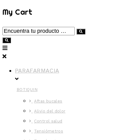
My Cart
Encuentra
tu
producto
…
PARAFARMACIA
BOTIQUIN
Aftas bucales
Alivio del dolor
Control salud
Tensiómetros