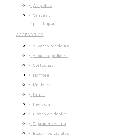
Ampollas
Vendas y
esparadrapos
ACCESORIOS
Alicates manicura
Alicates pedicura
Cortauñas
Hombre
Manicura
Limas
Pedicura
Pinzas de depilar
Tijeras manicura
Bálsamos labiales