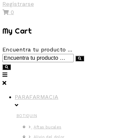
Registrarse
0
My Cart
Encuentra tu producto …
PARAFARMACIA
BOTIQUIN
Aftas bucales
Alivio del dolor