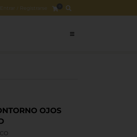
0
Entrar
Registrarse
/
CONTORNO OJOS
D
ICO