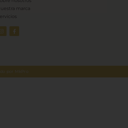
obre nosotros
uestra marca
ervicios
ado por
MkPro