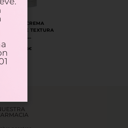
eve.
n
a
FD GEL CREMA
IDRATANTE TEXTURA
OIL...
na
18,95
€
on
01
NUESTRA
FARMACIA