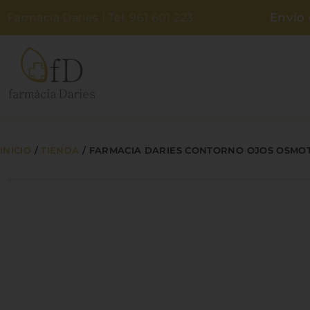
Envío 
Farmacia Daries | Tel. 961 601 223
PARAFARMACIA
DERMOCOSMÉTICA
INICIO
/
TIENDA
/
FARMACIA DARIES CONTORNO OJOS OSMOT
BEBÉS Y MAMÁS
ZONA NATURAL
HIGIENE
NOSOTROS