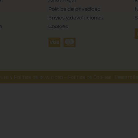
s
Aviso Legal
S
Política de privacidad
N
Envíos y devoluciones
S
a
Cookies
uso y Política de privacidad
–
Política de Cookies
–Desarroll