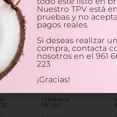
todo esté listo en br
Nuestro TPV está e
pruebas y no acept
RIES
FARMACIA DARIES
pagos reales.
PLEX
MASCARILLA
H
HIDRATANTE FACIAL
Si deseas realizar u
DE...
compra, contacta c
4,80
€
nosotros en el 961 6
223
¡Gracias!
OS
TÉRMINOS
OS
DE USO