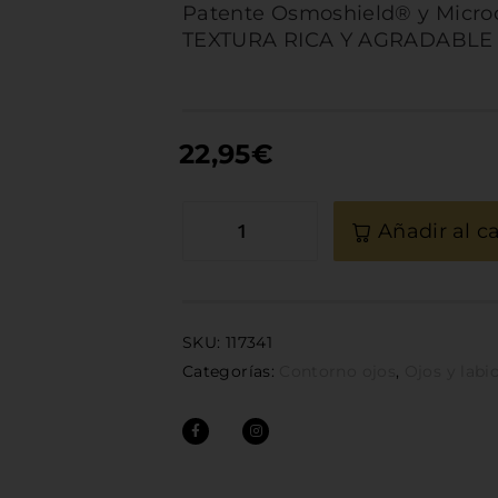
Patente Osmoshield® y Micr
TEXTURA RICA Y AGRADABLE
22,95
€
Añadir al ca
SKU:
117341
Categorías:
Contorno ojos
,
Ojos y labi