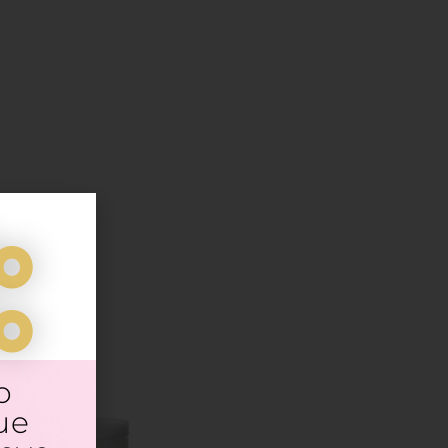
o
o
o
ue