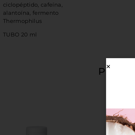
ciclopéptido, cafeína,
alantoína, fermento
Thermophilus
TUBO 20 ml
PRODU