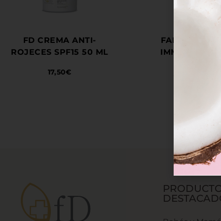
FD CREMA ANTI-
FARMACIA DA
ROJECES SPF15 50 ML
IMMUNOCOM
17,50
€
23,50
€
PRODUCT
DESTACAD