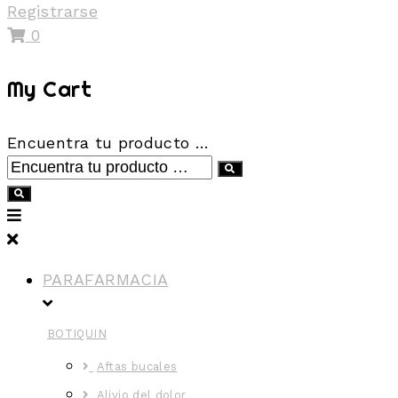
Registrarse
0
My Cart
Encuentra tu producto …
PARAFARMACIA
BOTIQUIN
Aftas bucales
Alivio del dolor