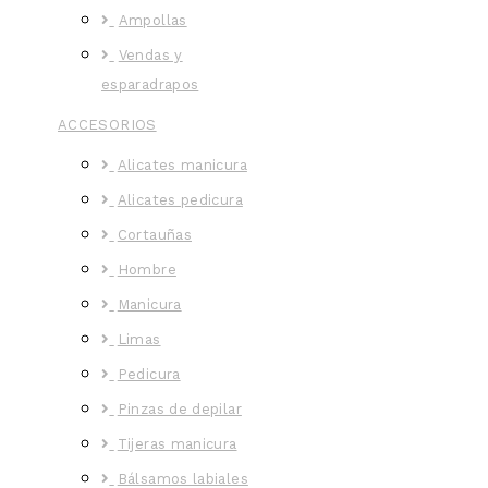
Ampollas
Vendas y
esparadrapos
ACCESORIOS
Alicates manicura
Alicates pedicura
Cortauñas
Hombre
Manicura
Limas
Pedicura
Pinzas de depilar
Tijeras manicura
Bálsamos labiales