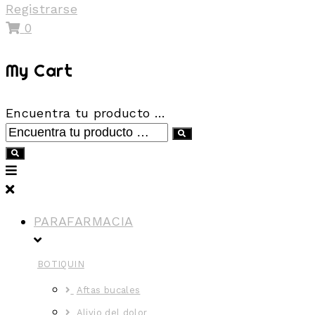
Registrarse
0
My Cart
Encuentra tu producto …
PARAFARMACIA
BOTIQUIN
Aftas bucales
Alivio del dolor