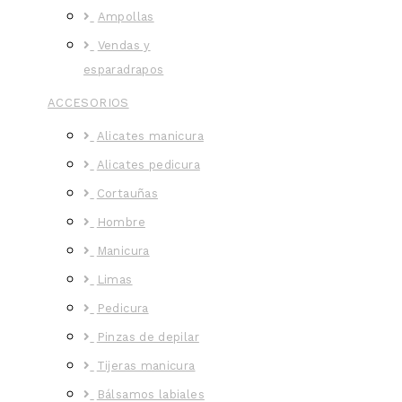
Ampollas
Vendas y
esparadrapos
ACCESORIOS
Alicates manicura
Alicates pedicura
Cortauñas
Hombre
Manicura
Limas
Pedicura
Pinzas de depilar
Tijeras manicura
Bálsamos labiales