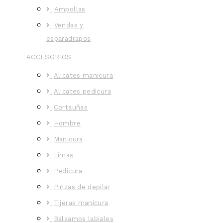
Ampollas
Vendas y
esparadrapos
ACCESORIOS
Alicates manicura
Alicates pedicura
Cortauñas
Hombre
Manicura
Limas
Pedicura
Pinzas de depilar
Tijeras manicura
Bálsamos labiales