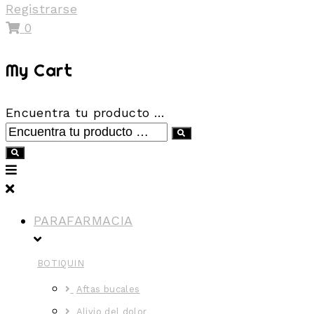
Registrarse
0
My Cart
Encuentra tu producto …
PARAFARMACIA
BOTIQUIN
Aftas bucales
Alivio del dolor