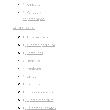
Ampollas
Vendas y
esparadrapos
ACCESORIOS
Alicates manicura
Alicates pedicura
Cortauñas
Hombre
Manicura
Limas
Pedicura
Pinzas de depilar
Tijeras manicura
Bálsamos labiales