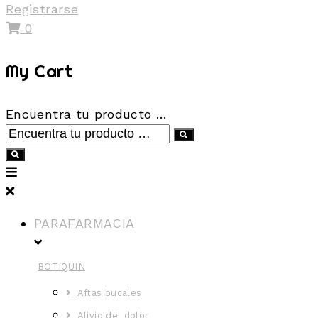
Registrarse
0
My Cart
Encuentra tu producto …
PARAFARMACIA
BOTIQUIN
Aftas bucales
Alivio del dolor