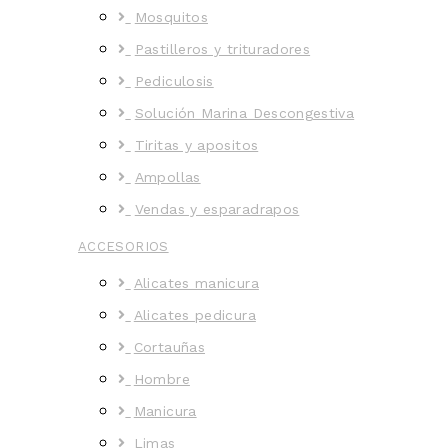
Mosquitos
Pastilleros y trituradores
Pediculosis
Solución Marina Descongestiva
Tiritas y apositos
Ampollas
Vendas y esparadrapos
ACCESORIOS
Alicates manicura
Alicates pedicura
Cortauñas
Hombre
Manicura
Limas