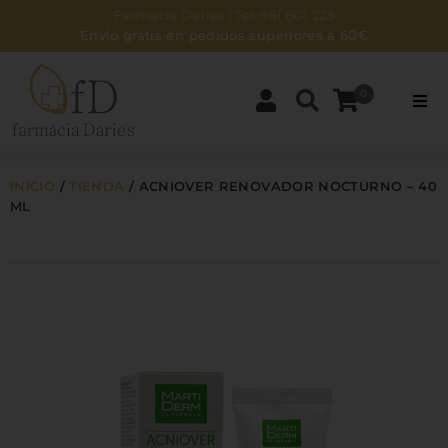
Farmacia Daries | Tel. 961 601 223
Envío gratis en pedidos superiores a 60€
0
PARAFARMACIA
INICIO
/
TIENDA
/
ACNIOVER RENOVADOR NOCTURNO – 40
DERMOCOSMÉTICA
ML
BEBÉS Y MAMÁS
ZONA NATURAL
HIGIENE
NOSOTROS