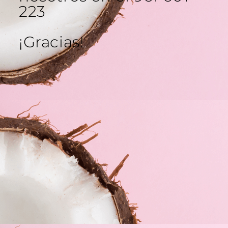
223
PRODUCTOS RELACIONADOS
¡Gracias!
FD CREMA
FARMACIA
FARMACIA
ANTI-
DARIES
DARIES
ROJECES
IMMUNOCO
MASCARILLA
SPF15 50 ML
MPLEX
HIDRATANTE
FACIAL DE...
17,50
€
23,50
€
4,80
€