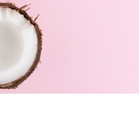
Gratis a partir de 60€ según tu zona geográfica.
Entrega 1-2 días laborales.
TÉRMINOS
NUESTRA
DE USO
FARMACIA
Aviso Legal
Sobre nosotros
Política de privacidad
Nuestra marca
Envíos y devoluciones
Servicios
Cookies