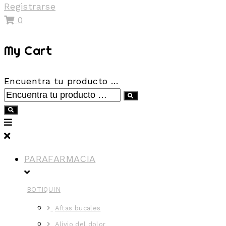
Registrarse
0
My Cart
Encuentra tu producto …
PARAFARMACIA
BOTIQUIN
Aftas bucales
Alivio del dolor