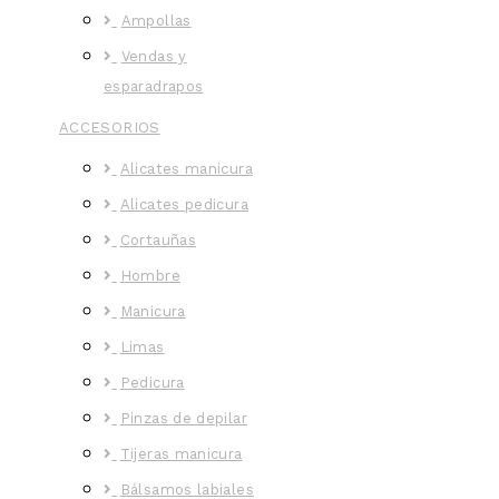
Ampollas
Vendas y
esparadrapos
ACCESORIOS
Alicates manicura
Alicates pedicura
Cortauñas
Hombre
Manicura
Limas
Pedicura
Pinzas de depilar
Tijeras manicura
Bálsamos labiales