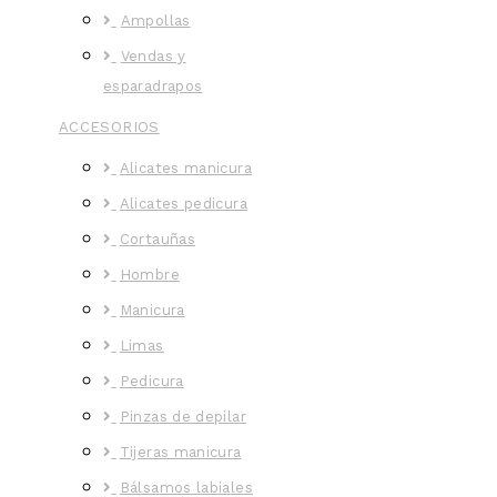
Ampollas
Vendas y
esparadrapos
ACCESORIOS
Alicates manicura
Alicates pedicura
Cortauñas
Hombre
Manicura
Limas
Pedicura
Pinzas de depilar
Tijeras manicura
Bálsamos labiales