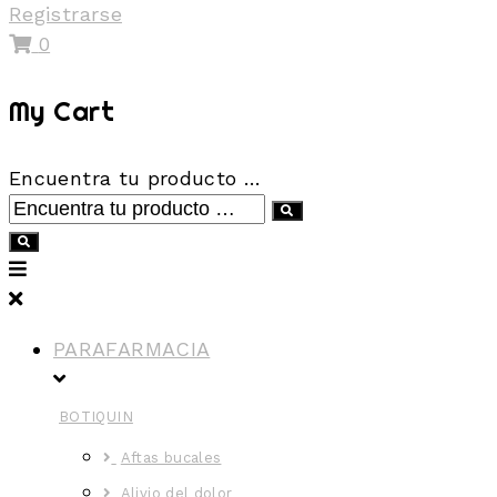
Registrarse
0
My Cart
Encuentra tu producto …
PARAFARMACIA
BOTIQUIN
Aftas bucales
Alivio del dolor