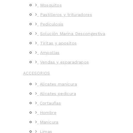
Mosquitos
Pastilleros y trituradores
Pediculosis
Solución Marina Descongestiva
Tiritas y apositos
Ampollas
Vendas y esparadrapos
ACCESORIOS
Alicates manicura
Alicates pedicura
Cortauñas
Hombre
Manicura
Limas