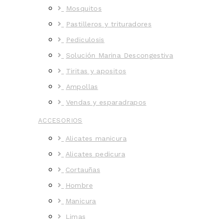
Mosquitos
Pastilleros y trituradores
Pediculosis
Solución Marina Descongestiva
Tiritas y apositos
Ampollas
Vendas y esparadrapos
ACCESORIOS
Alicates manicura
Alicates pedicura
Cortauñas
Hombre
Manicura
Limas