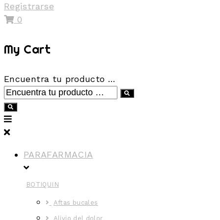
Registrarse
0
My Cart
Encuentra tu producto …
PARAFARMACIA
BOTIQUIN
Aftas bucales
Alivio del dolor