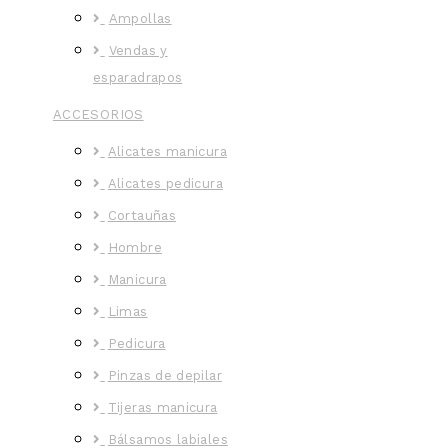
Ampollas
Vendas y
esparadrapos
ACCESORIOS
Alicates manicura
Alicates pedicura
Cortauñas
Hombre
Manicura
Limas
Pedicura
Pinzas de depilar
Tijeras manicura
Bálsamos labiales