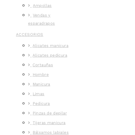
Ampollas
Vendas y
esparadrapos
ACCESORIOS
Alicates manicura
Alicates pedicura
Cortauñas
Hombre
Manicura
Limas
Pedicura
Pinzas de depilar
Tijeras manicura
Bálsamos labiales