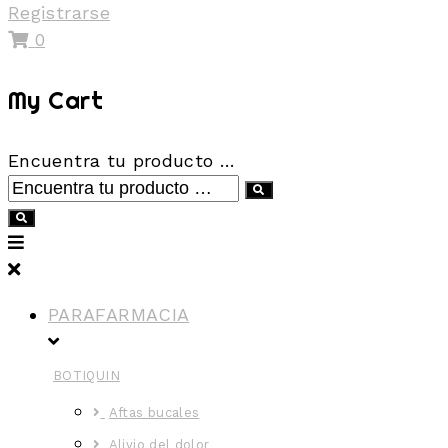
Registrarse
0
My Cart
Encuentra tu producto …
PARAFARMACIA
BOTIQUIN
Aftas bucales
Alivio del dolor