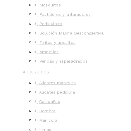
Mosquitos
Pastilleros y trituradores
Pediculosis
Solución Marina Descongestiva
Tiritas y apositos
Ampollas
Vendas y esparadrapos
ACCESORIOS
Alicates manicura
Alicates pedicura
Cortauñas
Hombre
Manicura
Limas