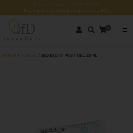
Farmacia Daries | Tel. 961 601 223
Envío gratis en pedidos superiores a 60€
0
PARAFARMACIA
INICIO
/
TIENDA
/
BEXIDENT POST GEL 25ML
DERMOCOSMÉTICA
BEBÉS Y MAMÁS
ZONA NATURAL
HIGIENE
NOSOTROS