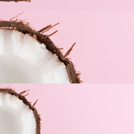
FACIAL DE...
17,50
€
23,50
€
4,80
€
Gratis a partir de 60€ según tu zona geográfica.
Entrega 1-2 días laborales.
TÉRMINOS
NUESTRA
DE USO
FARMACIA
Aviso Legal
Sobre nosotros
Política de privacidad
Nuestra marca
Envíos y devoluciones