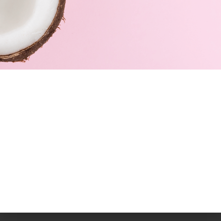
Servicios
Cookies
© 2026 Farmacia Daries –
Términos de uso y Política de
privacidad
–
Política de Cookies
–Desarrollado por
MkPro