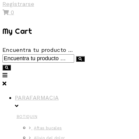
Registrarse
0
My Cart
Encuentra tu producto …
PARAFARMACIA
BOTIQUIN
Aftas bucales
Alivio del dolor