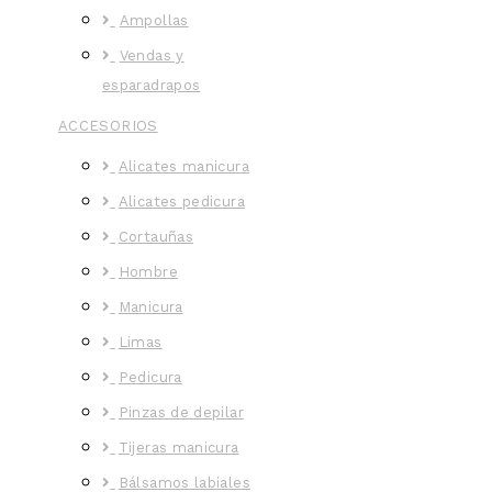
Ampollas
Vendas y
esparadrapos
ACCESORIOS
Alicates manicura
Alicates pedicura
Cortauñas
Hombre
Manicura
Limas
Pedicura
Pinzas de depilar
Tijeras manicura
Bálsamos labiales