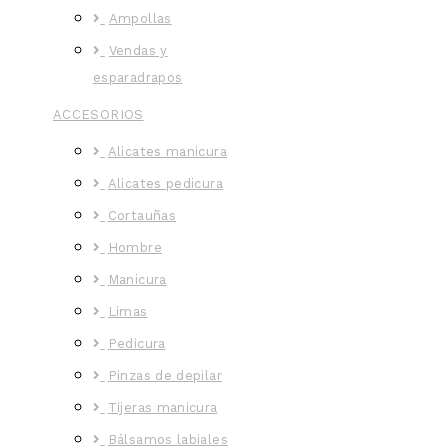
Ampollas
Vendas y
esparadrapos
ACCESORIOS
Alicates manicura
Alicates pedicura
Cortauñas
Hombre
Manicura
Limas
Pedicura
Pinzas de depilar
Tijeras manicura
Bálsamos labiales