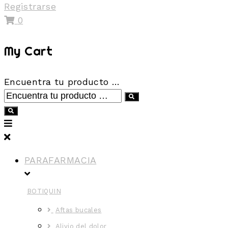
Registrarse
0
My Cart
Encuentra tu producto …
PARAFARMACIA
BOTIQUIN
Aftas bucales
Alivio del dolor