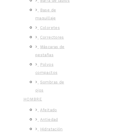
Barra de labios
Base de
maquillaje
Coloretes
Correctores
Máscaras de
pestañas
Polvos
compactos
Sombras de
ojos
HOMBRE
Afeitado
Antiedad
Hidratación