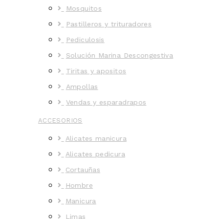
Mosquitos
Pastilleros y trituradores
Pediculosis
Solución Marina Descongestiva
Tiritas y apositos
Ampollas
Vendas y esparadrapos
ACCESORIOS
Alicates manicura
Alicates pedicura
Cortauñas
Hombre
Manicura
Limas