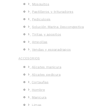
Mosquitos
Pastilleros y trituradores
Pediculosis
Solución Marina Descongestiva
Tiritas y apositos
Ampollas
Vendas y esparadrapos
ACCESORIOS
Alicates manicura
Alicates pedicura
Cortauñas
Hombre
Manicura
Limas