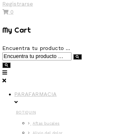
Registrarse
0
My Cart
Encuentra tu producto …
PARAFARMACIA
BOTIQUIN
Aftas bucales
Alivio del dolor