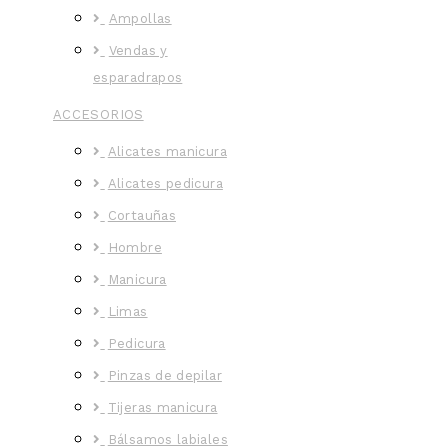
Ampollas
Vendas y
esparadrapos
ACCESORIOS
Alicates manicura
Alicates pedicura
Cortauñas
Hombre
Manicura
Limas
Pedicura
Pinzas de depilar
Tijeras manicura
Bálsamos labiales