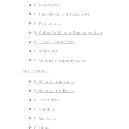
Mosquitos
Pastilleros y trituradores
Pediculosis
Solución Marina Descongestiva
Tiritas y apositos
Ampollas
Vendas y esparadrapos
ACCESORIOS
Alicates manicura
Alicates pedicura
Cortauñas
Hombre
Manicura
Limas