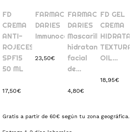
FD
FARMACIA
FARMACIA
FD GEL
CREMA
DARIES
DARIES
CREMA
ANTI-
Immunocomplex
Mascarilla
HIDRATA
ROJECES
hidratante
TEXTUR
SPF15
facial
OIL...
23,50
€
50 ML
de...
18,95
€
17,50
€
4,80
€
Gratis a partir de 60€ según tu zona geográfica.