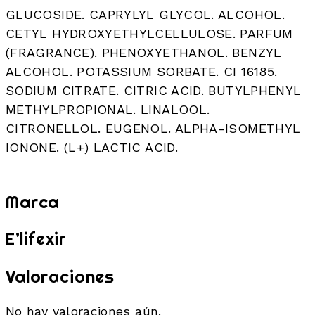
GLUCOSIDE. CAPRYLYL GLYCOL. ALCOHOL.
CETYL HYDROXYETHYLCELLULOSE. PARFUM
(FRAGRANCE). PHENOXYETHANOL. BENZYL
ALCOHOL. POTASSIUM SORBATE. CI 16185.
SODIUM CITRATE. CITRIC ACID. BUTYLPHENYL
METHYLPROPIONAL. LINALOOL.
CITRONELLOL. EUGENOL. ALPHA-ISOMETHYL
IONONE. (L+) LACTIC ACID.
Marca
E’lifexir
Valoraciones
No hay valoraciones aún.