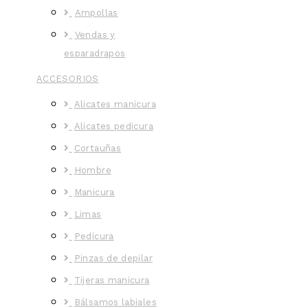
Ampollas
Vendas y
esparadrapos
ACCESORIOS
Alicates manicura
Alicates pedicura
Cortauñas
Hombre
Manicura
Limas
Pedicura
Pinzas de depilar
Tijeras manicura
Bálsamos labiales