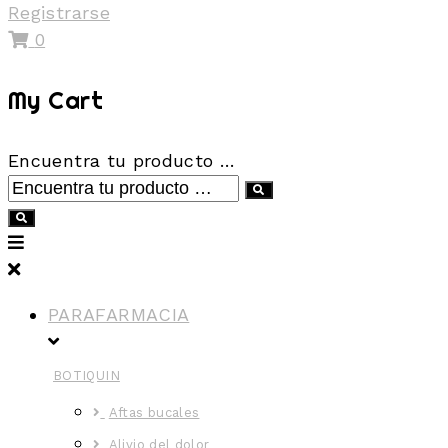
Registrarse
0
My Cart
Encuentra tu producto …
PARAFARMACIA
BOTIQUIN
Aftas bucales
Alivio del dolor