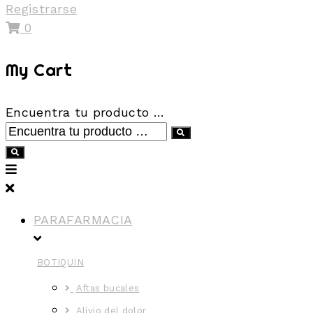
Registrarse
0
My Cart
Encuentra tu producto …
PARAFARMACIA
BOTIQUIN
Aftas bucales
Alivio del dolor