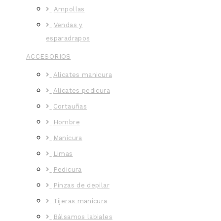
Ampollas
Vendas y
esparadrapos
ACCESORIOS
Alicates manicura
Alicates pedicura
Cortauñas
Hombre
Manicura
Limas
Pedicura
Pinzas de depilar
Tijeras manicura
Bálsamos labiales