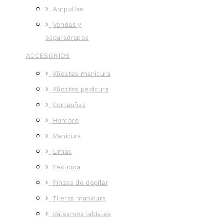
Ampollas
Vendas y
esparadrapos
ACCESORIOS
Alicates manicura
Alicates pedicura
Cortauñas
Hombre
Manicura
Limas
Pedicura
Pinzas de depilar
Tijeras manicura
Bálsamos labiales