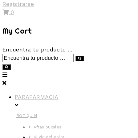
Registrarse
0
My Cart
Encuentra tu producto …
PARAFARMACIA
BOTIQUIN
Aftas bucales
Alivio del dolor