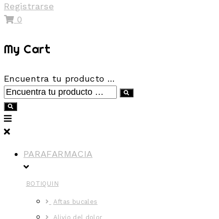
Registrarse
0
My Cart
Encuentra tu producto …
PARAFARMACIA
BOTIQUIN
Aftas bucales
Alivio del dolor