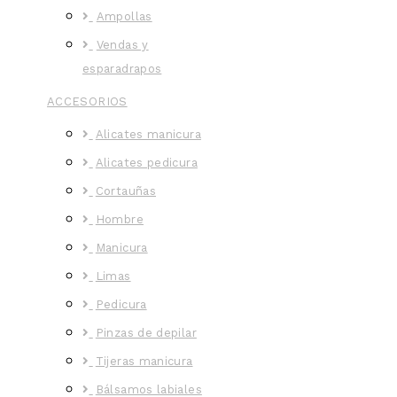
Ampollas
Vendas y
esparadrapos
ACCESORIOS
Alicates manicura
Alicates pedicura
Cortauñas
Hombre
Manicura
Limas
Pedicura
Pinzas de depilar
Tijeras manicura
Bálsamos labiales