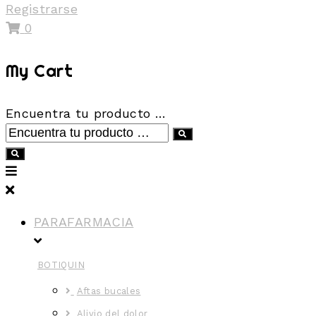
Registrarse
0
My Cart
Encuentra tu producto …
PARAFARMACIA
BOTIQUIN
Aftas bucales
Alivio del dolor