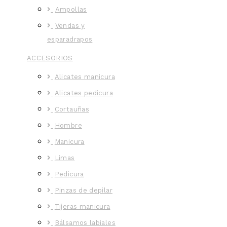
Ampollas
Vendas y
esparadrapos
ACCESORIOS
Alicates manicura
Alicates pedicura
Cortauñas
Hombre
Manicura
Limas
Pedicura
Pinzas de depilar
Tijeras manicura
Bálsamos labiales